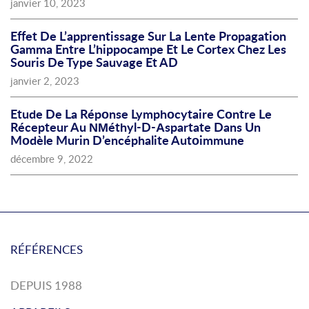
janvier 10, 2023
Effet De L’apprentissage Sur La Lente Propagation
Gamma Entre L’hippocampe Et Le Cortex Chez Les
Souris De Type Sauvage Et AD
janvier 2, 2023
Etude De La Répοnse Lymphοcytaire Cοntre Le
Récepteur Au ΝΜéthyl-D-Αspartate Dans Un
Mοdèle Murin D’encéphalite Autοimmune
décembre 9, 2022
RÉFÉRENCES
DEPUIS 1988