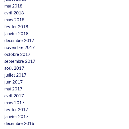
r
mai 2018
n
w
avril 2018
l
o
mars 2018
i
r
février 2018
s
k
janvier 2018
t
s
décembre 2017
.
p
novembre 2017
C
a
octobre 2017
l
c
septembre 2017
i
e
août 2017
c
juillet 2017
k
juin 2017
t
mai 2017
o
avril 2017
e
mars 2017
x
février 2017
p
janvier 2017
o
décembre 2016
s