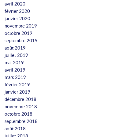
o
avril 2020
s
e
février 2020
p
x
janvier 2020
o
p
novembre 2019
n
o
octobre 2019
d
s
septembre 2019
t
e
août 2019
o
t
juillet 2019
t
h
mai 2019
h
e
avril 2019
e
s
mars 2019
a
e
février 2019
ff
i
janvier 2019
i
n
décembre 2018
l
a
novembre 2018
i
u
octobre 2018
a
t
septembre 2018
t
h
août 2018
i
o
juillet 2018
o