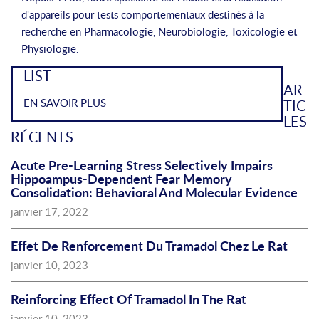
p
d'appareils pour tests comportementaux destinés à la
a
recherche en Pharmacologie, Neurobiologie, Toxicologie et
c
Physiologie.
e
LIST
AR
EN SAVOIR PLUS
TIC
LES
RÉCENTS
Acute Pre-Learning Stress Selectively Impairs
Hippoampus-Dependent Fear Memory
Consolidation: Behavioral And Molecular Evidence
janvier 17, 2022
Effet De Renforcement Du Tramadol Chez Le Rat
janvier 10, 2023
Reinforcing Effect Of Tramadol In The Rat
janvier 10, 2023