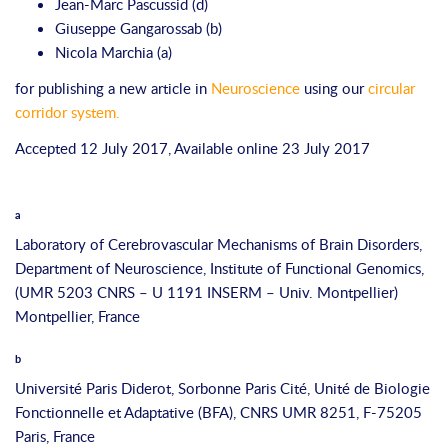
Jean-Marc Pascussid (d)
Giuseppe Gangarossab (b)
.
O
Nicola Marchia (a)
N
p
for publishing a new article in
Neuroscience
using our
circular
u
e
corridor system
.
m
n
b
s
Accepted 12 July 2017, Available online 23 July 2017
e
t
r
h
a
s
e
a
a
Laboratory of Cerebrovascular Mechanisms of Brain Disorders,
n
u
Department of Neuroscience, Institute of Functional Genomics,
d
t
(UMR 5203 CNRS – U 1191 INSERM – Univ. Montpellier)
l
h
Montpellier, France
e
o
b
t
r
t
w
Université Paris Diderot, Sorbonne Paris Cité, Unité de Biologie
e
o
Fonctionnelle et Adaptative (BFA), CNRS UMR 8251, F-75205
r
r
Paris, France