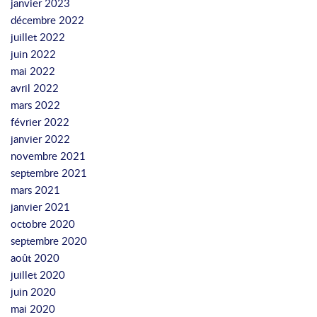
janvier 2023
b
l
décembre 2022
e
i
juillet 2022
r
a
juin 2022
s
t
mai 2022
a
i
avril 2022
n
o
mars 2022
d
n
février 2022
l
l
janvier 2022
e
i
novembre 2021
t
s
septembre 2021
t
t
mars 2021
e
.
janvier 2021
r
C
octobre 2020
s
l
septembre 2020
c
i
août 2020
o
c
juillet 2020
r
k
juin 2020
r
t
mai 2020
e