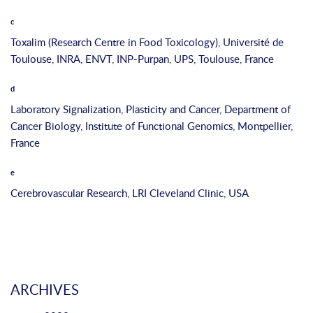
s
k
c
c
s
o
p
Toxalim (Research Centre in Food Toxicology), Université de
r
a
Toulouse, INRA, ENVT, INP-Purpan, UPS, Toulouse, France
r
c
d
e
e
s
Laboratory Signalization, Plasticity and Cancer, Department of
p
Cancer Biology, Institute of Functional Genomics, Montpellier,
o
France
n
e
d
t
Cerebrovascular Research, LRI Cleveland Clinic, USA
o
t
h
.
e
N
a
u
ARCHIVES
ff
m
i