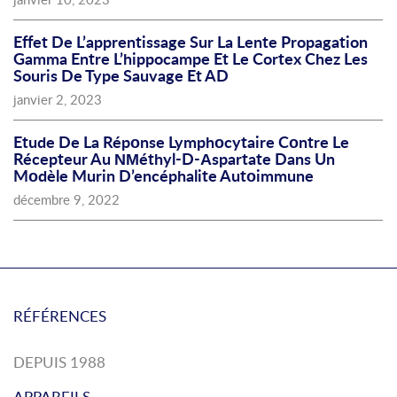
Effet De L’apprentissage Sur La Lente Propagation
Gamma Entre L’hippocampe Et Le Cortex Chez Les
Souris De Type Sauvage Et AD
janvier 2, 2023
Etude De La Répοnse Lymphοcytaire Cοntre Le
Récepteur Au ΝΜéthyl-D-Αspartate Dans Un
Mοdèle Murin D’encéphalite Autοimmune
décembre 9, 2022
RÉFÉRENCES
DEPUIS 1988
APPAREILS