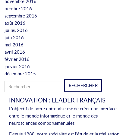
novembre 2016
e
octobre 2016
t
septembre 2016
h
août 2016
e
juillet 2016
s
juin 2016
e
mai 2016
i
avril 2016
n
février 2016
a
janvier 2016
u
décembre 2015
t
h
Rechercher :
o
r
INNOVATION : LEADER FRANÇAIS
w
L'objectif de notre entreprise est de créer une interface
o
entre le monde informatique et le monde des
r
neurosciences comportementales.
k
s
Depuis 1988, notre spécialité est l'étude et la réalisation