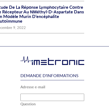
tude De La Répοnse Lymphοcytaire Cοntre
e Récepteur Au ΝΜéthyl-D-Αspartate Dans
n Mοdèle Murin D’encéphalite
utοimmune
écembre 9, 2022
DEMANDE D'INFORMATIONS
Adresse e-mail
Question