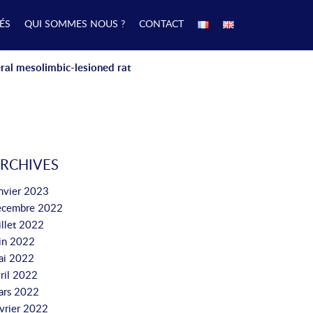
ÉS
QUI SOMMES NOUS ?
CONTACT
ral mesolimbic-lesioned rat
RCHIVES
nvier 2023
écembre 2022
illet 2022
uin 2022
ai 2022
ril 2022
ars 2022
vrier 2022