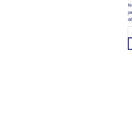
fé
ja
d
Re