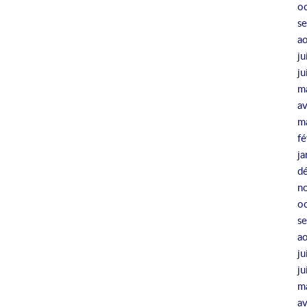
o
s
a
ju
j
m
av
m
fé
ja
d
n
o
s
a
ju
j
m
av