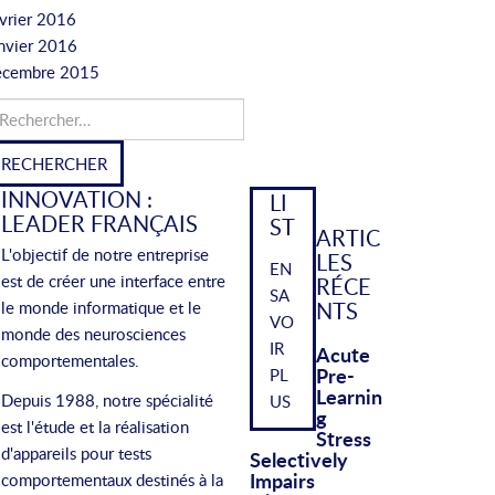
vrier 2016
nvier 2016
écembre 2015
chercher :
INNOVATION :
LI
LEADER FRANÇAIS
ST
ARTIC
L'objectif de notre entreprise
LES
EN
est de créer une interface entre
RÉCE
SA
NTS
le monde informatique et le
VO
monde des neurosciences
IR
Acute
comportementales.
Pre-
PL
Learnin
Depuis 1988, notre spécialité
US
G
est l'étude et la réalisation
Stress
d'appareils pour tests
Selectively
Impairs
comportementaux destinés à la