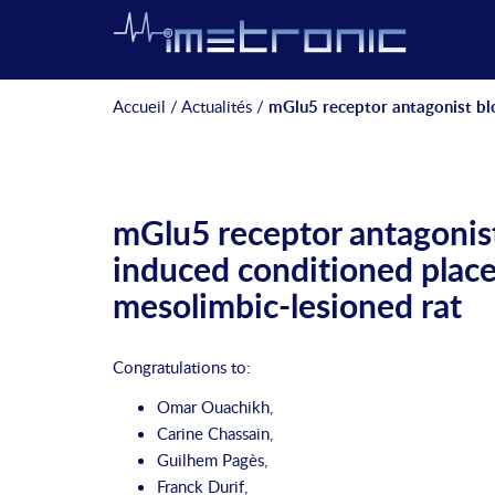
Accueil
/
Actualités
/
mGlu5 receptor antagonist blo
mGlu5 receptor antagonis
induced conditioned place 
mesolimbic-lesioned rat
Congratulations to:
Omar Ouachikh
,
Carine Chassain
,
Guilhem Pagès
,
Franck Durif
,