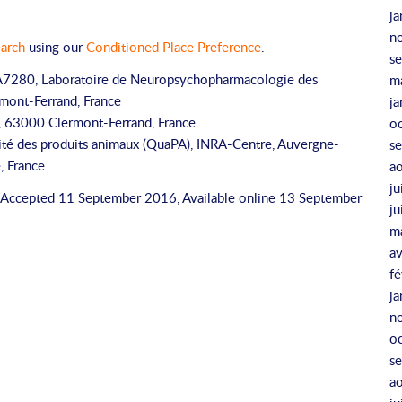
ja
n
earch
using our
Conditioned Place Preference
.
s
EA7280, Laboratoire de Neuropsychopharmacologie des
m
mont-Ferrand, France
ja
, 63000 Clermont-Ferrand, France
o
é des produits animaux (QuaPA), INRA-Centre, Auvergne-
s
, France
a
ju
Accepted 11 September 2016, Available online 13 September
j
m
av
fé
ja
n
o
s
a