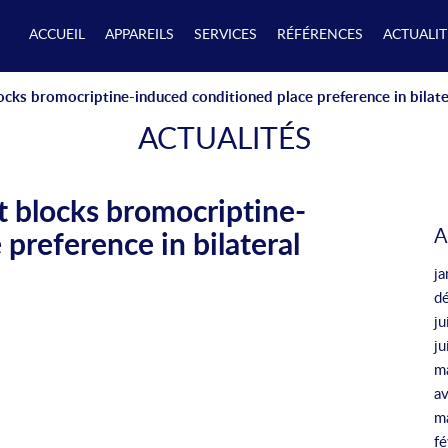
ACCUEIL
APPAREILS
SERVICES
RÉFÉRENCES
ACTUALIT
cks bromocriptine-induced conditioned place preference in bilate
ACTUALITÉS
t blocks bromocriptine-
A
preference in bilateral
ja
d
ju
j
m
av
m
fé