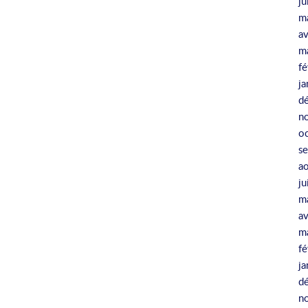
ju
m
av
m
fé
ja
d
n
o
s
a
ju
m
av
m
fé
ja
d
n