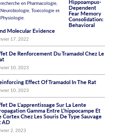
Hippoampus-
recherche en Pharmacologie,
Dependent
Neurobiologie, Toxicologie et
Fear Memory
Physiologie.
Consolidation:
Behavioral
nd Molecular Evidence
nvier 17, 2022
ffet De Renforcement Du Tramadol Chez Le
at
nvier 10, 2023
einforcing Effect Of Tramadol In The Rat
nvier 10, 2023
ffet De L’apprentissage Sur La Lente
ropagation Gamma Entre L’hippocampe Et
e Cortex Chez Les Souris De Type Sauvage
t AD
nvier 2, 2023