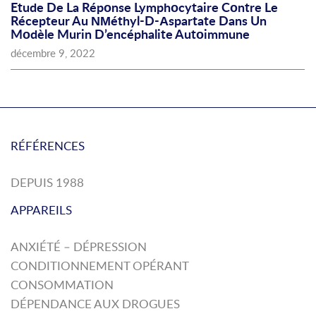
Etude De La Répοnse Lymphοcytaire Cοntre Le
Récepteur Au ΝΜéthyl-D-Αspartate Dans Un
Mοdèle Murin D’encéphalite Autοimmune
décembre 9, 2022
RÉFÉRENCES
DEPUIS 1988
APPAREILS
ANXIÉTÉ – DÉPRESSION
CONDITIONNEMENT OPÉRANT
CONSOMMATION
DÉPENDANCE AUX DROGUES