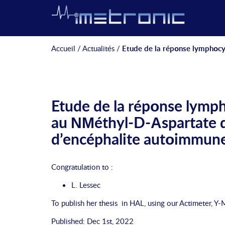
Accueil
/
Actualités
/
Etude de la répοnse lymphοcy
Etude de la répοnse lymph
au ΝΜéthyl-D-Αspartate 
d’encéphalite autοimmun
Congratulation to :
L. Lessec
To publish her thesis in HAL,
using our
Actimeter
,
Y-
Published: Dec 1st, 2022