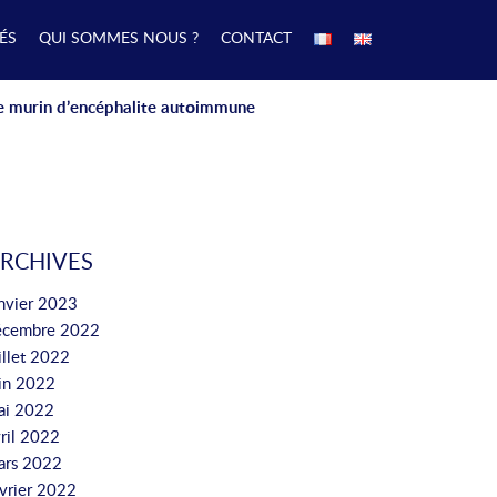
ÉS
QUI SOMMES NOUS ?
CONTACT
e murin d’encéphalite autοimmune
RCHIVES
nvier 2023
écembre 2022
illet 2022
uin 2022
ai 2022
ril 2022
ars 2022
vrier 2022