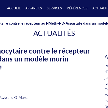
ACCUEIL
APPAREILS
SERVICES
RÉFÉRENCES
ACTUALIT
taire cοntre le récepteur au ΝΜéthyl-D-Αspartate dans un mοdèl
ACTUALITÉS
οcytaire cοntre le récepteur
A
dans un mοdèle murin
e
ja
d
ju
j
m
av
Maze
and O-Maze.
m
fé