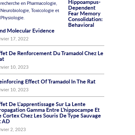
Hippoampus-
recherche en Pharmacologie,
Dependent
Neurobiologie, Toxicologie et
Fear Memory
Physiologie.
Consolidation:
Behavioral
nd Molecular Evidence
nvier 17, 2022
ffet De Renforcement Du Tramadol Chez Le
at
nvier 10, 2023
einforcing Effect Of Tramadol In The Rat
nvier 10, 2023
ffet De L’apprentissage Sur La Lente
ropagation Gamma Entre L’hippocampe Et
e Cortex Chez Les Souris De Type Sauvage
t AD
nvier 2, 2023