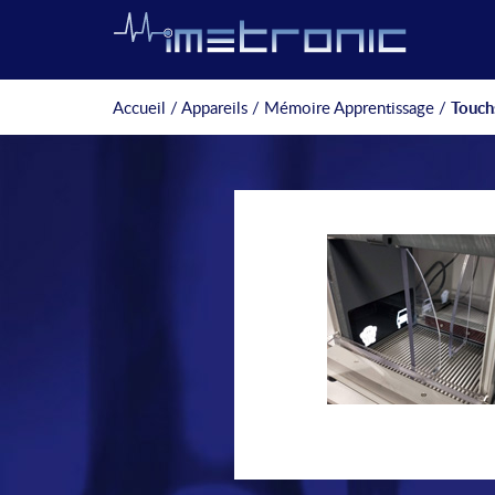
Accueil
/
Appareils
/
Mémoire Apprentissage
/
Touch