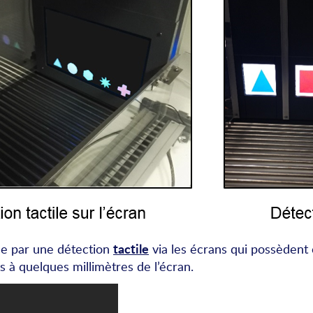
tactile
uée par une détection
via les écrans qui possèdent 
s à quelques millimètres de l’écran.