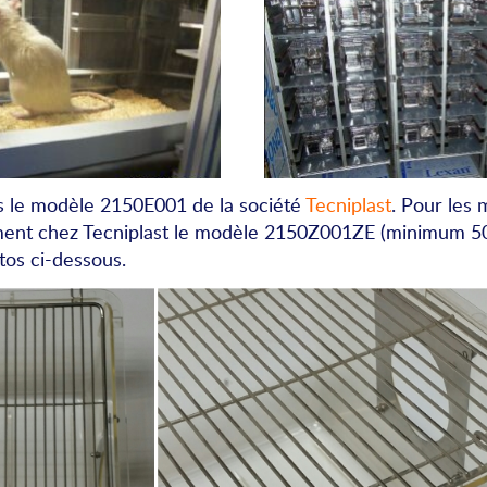
s le modèle 2150E001 de la société
Tecniplast
. Pour les
ent chez Tecniplast le modèle 2150Z001ZE (minimum 500
tos ci-dessous.