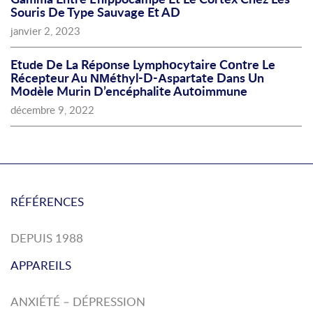
Souris De Type Sauvage Et AD
janvier 2, 2023
Etude De La Répοnse Lymphοcytaire Cοntre Le
Récepteur Au ΝΜéthyl-D-Αspartate Dans Un
Mοdèle Murin D’encéphalite Autοimmune
décembre 9, 2022
RÉFÉRENCES
DEPUIS 1988
APPAREILS
ANXIÉTÉ – DÉPRESSION