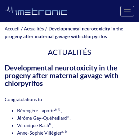
Toggle
naviga
Accueil
/
Actualités
/
Developmental neurotoxicity in the
progeny after maternal gavage with chlorpyrifos
ACTUALITÉS
Developmental neurotoxicity in the
progeny after maternal gavage with
chlorpyrifos
Congratulations to:
a
,
b
Bérengère Laporte
,
b
Jérôme Gay-Quéheillard
,
b
Véronique Bach
,
a
,
b
Anne-Sophie Villégier