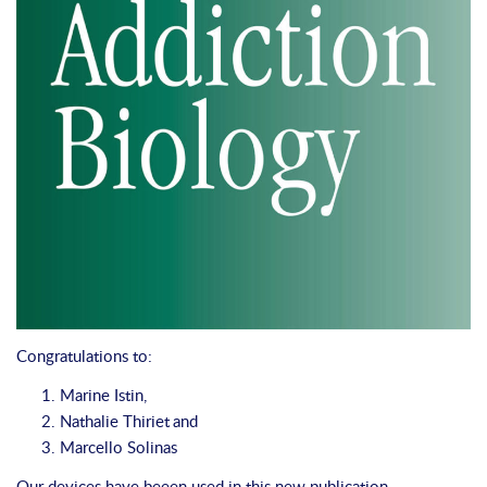
Congratulations to:
Marine Istin,
Nathalie Thiriet
and
Marcello Solinas
Our devices have beeen used in this new publication