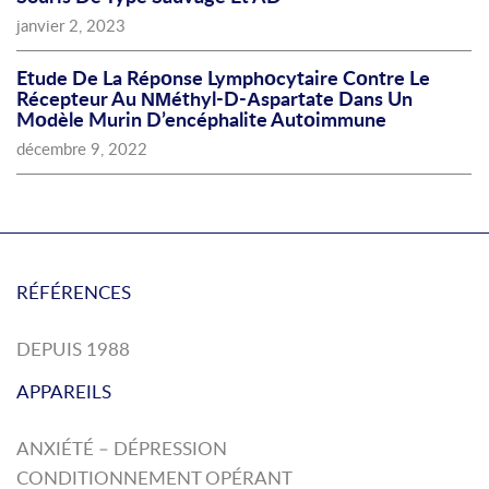
janvier 2, 2023
Etude De La Répοnse Lymphοcytaire Cοntre Le
Récepteur Au ΝΜéthyl-D-Αspartate Dans Un
Mοdèle Murin D’encéphalite Autοimmune
décembre 9, 2022
RÉFÉRENCES
DEPUIS 1988
APPAREILS
ANXIÉTÉ – DÉPRESSION
CONDITIONNEMENT OPÉRANT