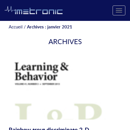
Toggle
naviga
Accueil
/
Archives : janvier 2021
ARCHIVES
Rainbow trout discriminate 2-D