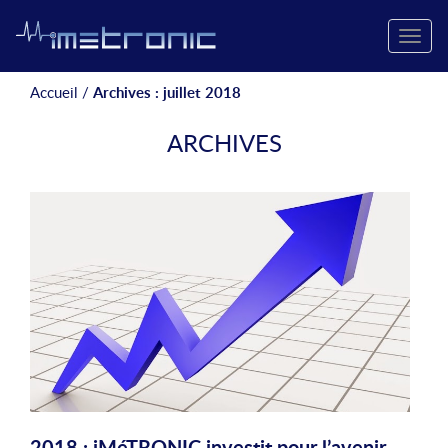
Toggle
naviga
Accueil
/
Archives : juillet 2018
ARCHIVES
2018 : iMéTRONIC investit pour l’avenir